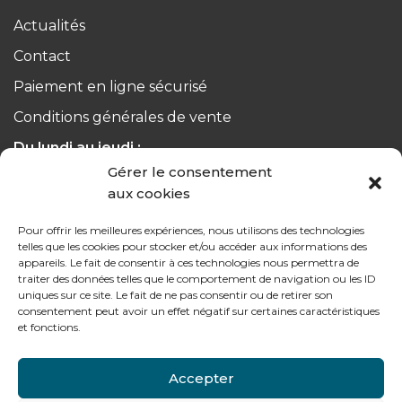
Actualités
Contact
Paiement en ligne sécurisé
Conditions générales de vente
Du lundi au jeudi :
de 8h à 12h30 et de 13h30 à 17h20
Gérer le consentement
aux cookies
Le vendredi :
Pour offrir les meilleures expériences, nous utilisons des technologies
de 8h à 12h30 et de 13h30 à 16h
telles que les cookies pour stocker et/ou accéder aux informations des
appareils. Le fait de consentir à ces technologies nous permettra de
traiter des données telles que le comportement de navigation ou les ID
uniques sur ce site. Le fait de ne pas consentir ou de retirer son
consentement peut avoir un effet négatif sur certaines caractéristiques
et fonctions.
Notre gamme pour les particuliers
Accepter
Contactez-nous