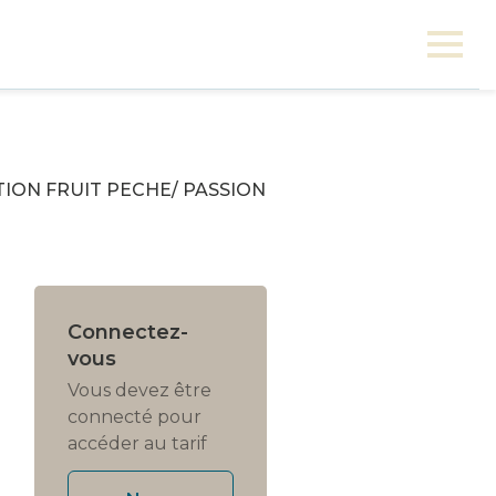
ION FRUIT PECHE/ PASSION
Connectez-
vous
Vous devez être
connecté pour
accéder au tarif