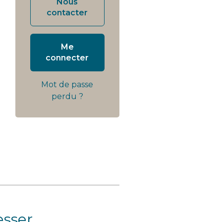
Nous
contacter
Me
connecter
Mot de passe
perdu ?
esser