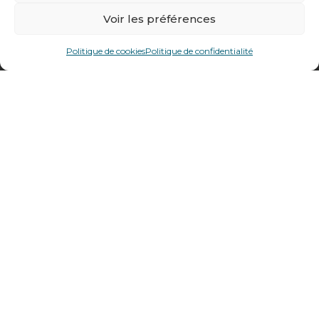
Voir les préférences
478 rue Alexandre Richetta
69400
Villefranche sur Saône
Politique de cookies
Politique de confidentialité
Plan d’accès