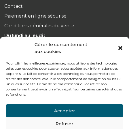
Contact
Paiement en ligne sécurisé
Conditions générales de vente
Du lundi au jeudi :
de 8h à 12h30 et de 13h30 à 17h20
Gérer le consentement
aux cookies
Le vendredi :
de 8h à 12h30 et de 13h30 à 16h
Pour offrir les meilleures expériences, nous utilisons des technologies
telles que les cookies pour stocker et/ou accéder aux informations des
appareils. Le fait de consentir à ces technologies nous permettra de
traiter des données telles que le comportement de navigation ou les ID
uniques sur ce site. Le fait de ne pas consentir ou de retirer son
consentement peut avoir un effet négatif sur certaines caractéristiques
Notre gamme pour les particuliers
et fonctions.
Accepter
Contactez-nous
Refuser
Tél : + 33 (0)4 74 62 81 44