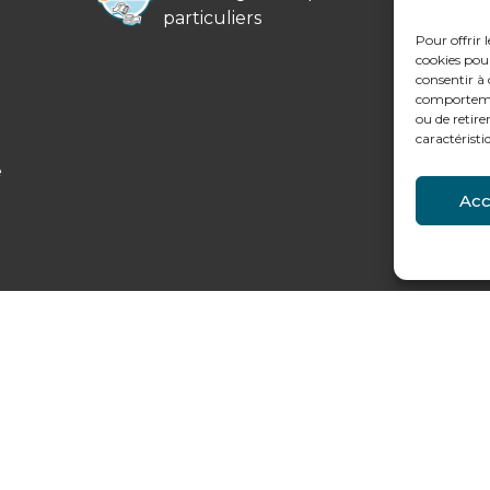
particuliers
Pour offrir 
cookies pour
consentir à 
comportement
ou de retire
caractéristi
e
Acc
légales et données