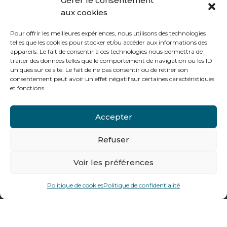
Gérer le consentement
aux cookies
Le vendredi :
de 8h à 12h30 et de 13h30 à 16h
Pour offrir les meilleures expériences, nous utilisons des technologies
telles que les cookies pour stocker et/ou accéder aux informations des
appareils. Le fait de consentir à ces technologies nous permettra de
traiter des données telles que le comportement de navigation ou les ID
uniques sur ce site. Le fait de ne pas consentir ou de retirer son
consentement peut avoir un effet négatif sur certaines caractéristiques
Notre gamme pour les particuliers
et fonctions.
Accepter
Contactez-nous
Tél : + 33 (0)4 74 62 81 44
Refuser
Voir les préférences
478 rue Alexandre Richetta
69400
Villefranche sur Saône
Politique de cookies
Politique de confidentialité
Plan d’accès