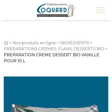
Home
>
Nos produits en ligne
>
INGREDIENTS
>
PREPARATIONS CREMES, FLANS, DESSERTS BIO
>
PREPARATION CREME DESSERT BIO VANILLE
POUR 10 L