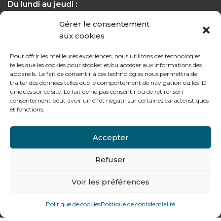
Du lundi au jeudi :
de 8h à 12h30 et de 13h30 à 17h20
Gérer le consentement
aux cookies
Le vendredi :
de 8h à 12h30 et de 13h30 à 16h
Pour offrir les meilleures expériences, nous utilisons des technologies
telles que les cookies pour stocker et/ou accéder aux informations des
appareils. Le fait de consentir à ces technologies nous permettra de
traiter des données telles que le comportement de navigation ou les ID
uniques sur ce site. Le fait de ne pas consentir ou de retirer son
consentement peut avoir un effet négatif sur certaines caractéristiques
Notre gamme pour les particuliers
et fonctions.
Accepter
Contactez-nous
Tél : + 33 (0)4 74 62 81 44
Refuser
Voir les préférences
478 rue Alexandre Richetta
69400
Villefranche sur Saône
Politique de cookies
Politique de confidentialité
Plan d’accès