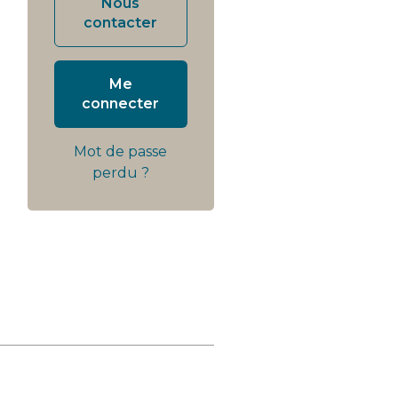
Nous
contacter
Me
connecter
0
Mot de passe
perdu ?