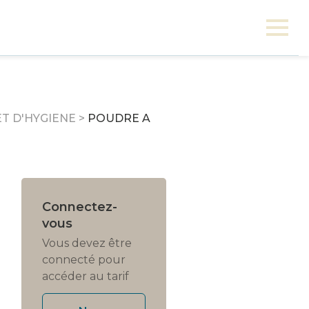
T D'HYGIENE
>
POUDRE A
Connectez-
vous
Vous devez être
connecté pour
accéder au tarif