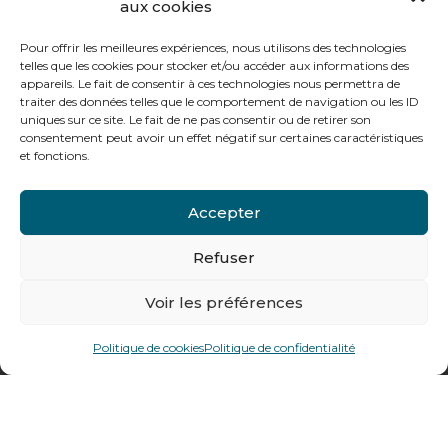
aux cookies
Le vendredi :
de 8h à 12h30 et de 13h30 à 16h
Pour offrir les meilleures expériences, nous utilisons des technologies
telles que les cookies pour stocker et/ou accéder aux informations des
appareils. Le fait de consentir à ces technologies nous permettra de
traiter des données telles que le comportement de navigation ou les ID
uniques sur ce site. Le fait de ne pas consentir ou de retirer son
consentement peut avoir un effet négatif sur certaines caractéristiques
Notre gamme pour les particuliers
et fonctions.
Accepter
Contactez-nous
Tél : + 33 (0)4 74 62 81 44
Refuser
Voir les préférences
478 rue Alexandre Richetta
69400
Villefranche sur Saône
Politique de cookies
Politique de confidentialité
Plan d’accès