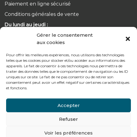
Paiement en ligne sécurisé
Conditions générales de vente
Du lundi au jeudi :
de 8h à 12h30 et de 13h30 à 17h20
Gérer le consentement
aux cookies
Le vendredi :
de 8h à 12h30 et de 13h30 à 16h
Pour offrir les meilleures expériences, nous utilisons des technologies
telles que les cookies pour stocker et/ou accéder aux informations des
appareils. Le fait de consentir à ces technologies nous permettra de
traiter des données telles que le comportement de navigation ou les ID
uniques sur ce site. Le fait de ne pas consentir ou de retirer son
consentement peut avoir un effet négatif sur certaines caractéristiques
Notre gamme pour les particuliers
et fonctions.
Accepter
Contactez-nous
Refuser
Tél : + 33 (0)4 74 62 81 44
Voir les préférences