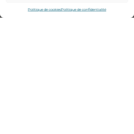
478 rue Alexandre Richetta
69400
Villefranche sur Saône
Politique de cookies
Politique de confidentialité
Plan d’accès