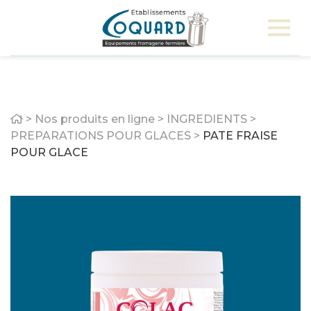
Home
>
Nos produits en ligne
>
INGREDIENTS
>
PREPARATIONS POUR GLACES
>
PATE FRAISE
POUR GLACE