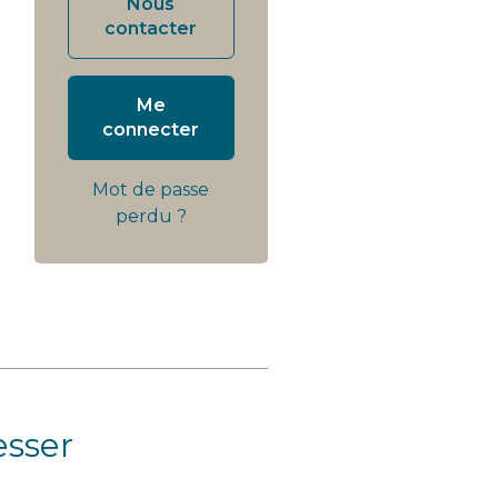
Nous
contacter
Me
connecter
Mot de passe
perdu ?
esser