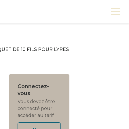
UET DE 10 FILS POUR LYRES
Connectez-
vous
Vous devez être
connecté pour
accéder au tarif