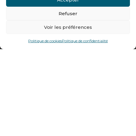
Tél : + 33 (0)4 74 62 81 44
Refuser
478 rue Alexandre Richetta
Voir les préférences
69400
Villefranche sur Saône
Politique de cookies
Politique de confidentialité
Plan d’accès