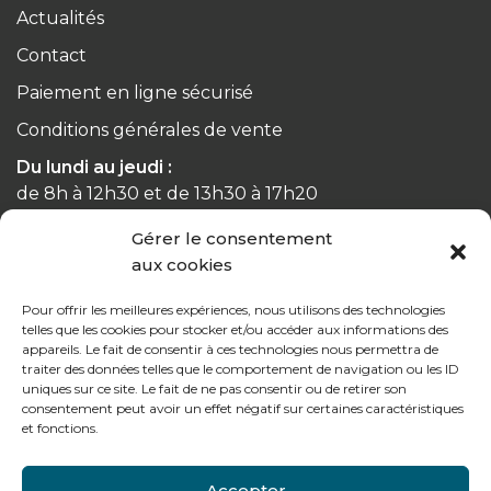
Actualités
Contact
Paiement en ligne sécurisé
Conditions générales de vente
Du lundi au jeudi :
de 8h à 12h30 et de 13h30 à 17h20
Gérer le consentement
Le vendredi :
aux cookies
de 8h à 12h30 et de 13h30 à 16h
Pour offrir les meilleures expériences, nous utilisons des technologies
telles que les cookies pour stocker et/ou accéder aux informations des
appareils. Le fait de consentir à ces technologies nous permettra de
traiter des données telles que le comportement de navigation ou les ID
Notre gamme pour les particuliers
uniques sur ce site. Le fait de ne pas consentir ou de retirer son
consentement peut avoir un effet négatif sur certaines caractéristiques
et fonctions.
Contactez-nous
Accepter