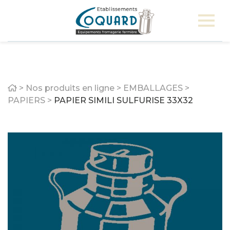
Home
>
Nos produits en ligne
>
EMBALLAGES
>
PAPIERS
>
PAPIER SIMILI SULFURISE 33X32