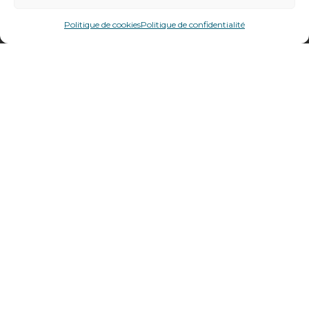
478 rue Alexandre Richetta
69400
Villefranche sur Saône
Politique de cookies
Politique de confidentialité
Plan d’accès