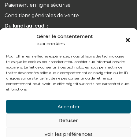
Paiement en ligne sécurisé
Conditions générales de vente
Du lundi au jeudi :
de 8h à 12h30 et de 13h30 à 17h20
Gérer le consentement
aux cookies
Le vendredi :
de 8h à 12h30 et de 13h30 à 16h
Pour offrir les meilleures expériences, nous utilisons des technologies
telles que les cookies pour stocker et/ou accéder aux informations des
appareils. Le fait de consentir à ces technologies nous permettra de
traiter des données telles que le comportement de navigation ou les ID
uniques sur ce site. Le fait de ne pas consentir ou de retirer son
consentement peut avoir un effet négatif sur certaines caractéristiques
Notre gamme pour les particuliers
et fonctions.
Accepter
Contactez-nous
Refuser
Tél : + 33 (0)4 74 62 81 44
Voir les préférences