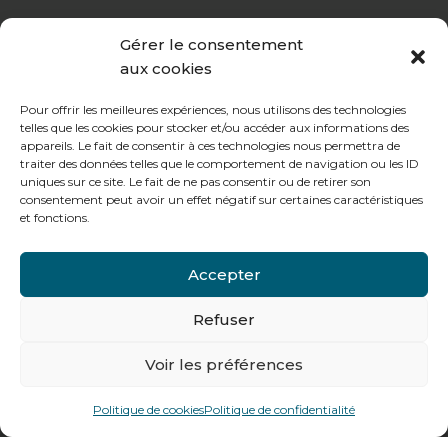
Le vendredi :
Gérer le consentement
de 8h à 12h30 et de 13h30 à 16h
aux cookies
Pour offrir les meilleures expériences, nous utilisons des technologies
telles que les cookies pour stocker et/ou accéder aux informations des
appareils. Le fait de consentir à ces technologies nous permettra de
traiter des données telles que le comportement de navigation ou les ID
Notre gamme pour les particuliers
uniques sur ce site. Le fait de ne pas consentir ou de retirer son
consentement peut avoir un effet négatif sur certaines caractéristiques
et fonctions.
Contactez-nous
Accepter
Tél : + 33 (0)4 74 62 81 44
Refuser
478 rue Alexandre Richetta
69400
Villefranche sur Saône
Voir les préférences
Plan d’accès
Politique de cookies
Politique de confidentialité