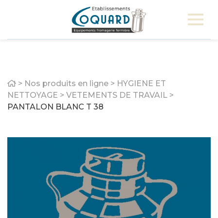
Home
>
Nos produits en ligne
>
HYGIENE ET
NETTOYAGE
>
VETEMENTS DE TRAVAIL
>
PANTALON BLANC T 38