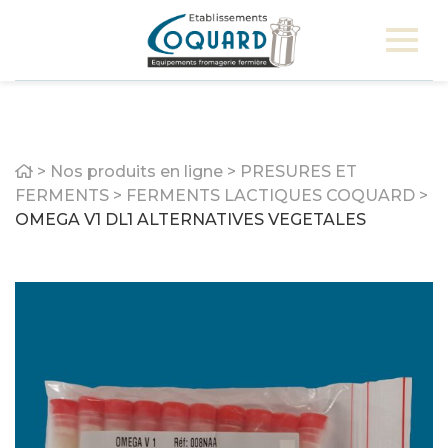
Home
>
Nos produits en ligne
>
PRESURES ET
FERMENTS
>
FERMENTS LACTIQUES COQUARD
>
OMEGA V1 DL1 ALTERNATIVES VEGETALES