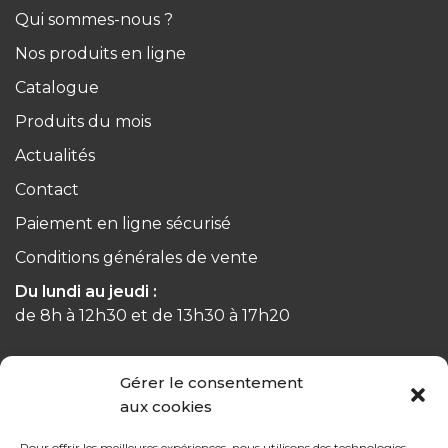
Qui sommes-nous ?
Nos produits en ligne
Catalogue
Produits du mois
Actualités
Contact
Paiement en ligne sécurisé
Conditions générales de vente
Du lundi au jeudi :
de 8h à 12h30 et de 13h30 à 17h20
Le vendredi :
Gérer le consentement
de 8h à 12h30 et de 13h30 à 16h
aux cookies
Pour offrir les meilleures expériences, nous utilisons des technologies