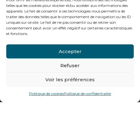
telles que les cookies pour stocker et/ou accéder aux informations des
appareils. Le fait de consentir à ces technologies nous permettra de
Notre gamme pour les particuliers
traiter des données telles que le comportement de navigation ou les ID
uniques sur ce site. Le fait de ne pas consentir ou de retirer son
consentement peut avoir un effet négatif sur certaines caractéristiques
et fonctions.
Contactez-nous
Tél : + 33 (0)4 74 62 81 44
Accepter
Refuser
478 rue Alexandre Richetta
69400
Villefranche sur Saône
Voir les préférences
Plan d’accès
Politique de cookies
Politique de confidentialité