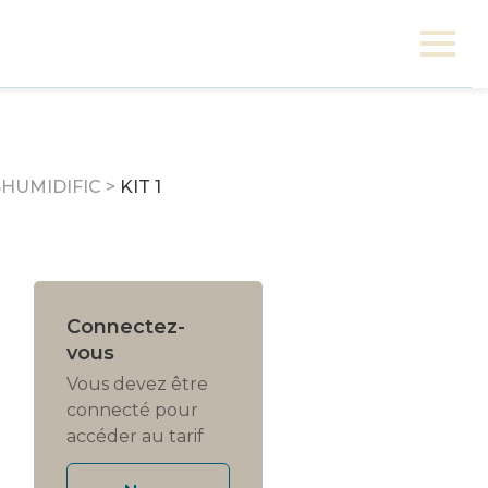
SHUMIDIFIC
>
KIT 1
Connectez-
vous
Vous devez être
connecté pour
accéder au tarif