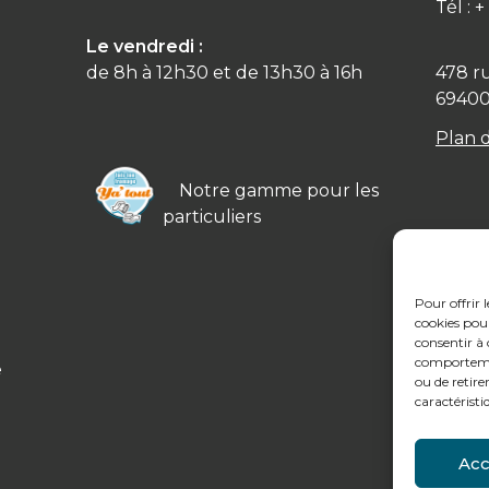
Tél : 
Le vendredi :
de 8h à 12h30 et de 13h30 à 16h
478 r
6940
Plan 
Notre gamme pour les
particuliers
Pour offrir 
cookies pour
consentir à 
comportement
e
ou de retire
caractéristi
Acc