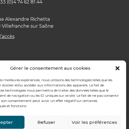
+ 33 (0)4 74 62 81 44
ue Alexandre Richetta
0
Villefranche sur Saône
d’accès
Gérer le consentement aux cookies
les meilleures expériences, nous utilisons des technologies telles que les
 stocker et/ou accéder aux informations des appareils. Le fait de
ces technologies nous permettra de traiter des données telles que le
 de navigation ou les ID uniques sur ce site. Le fait de ne pas consentir
r son consentement peut avoir un effet négatif sur certaines
ques et fonctions.
epter
Refuser
Voir les préférences