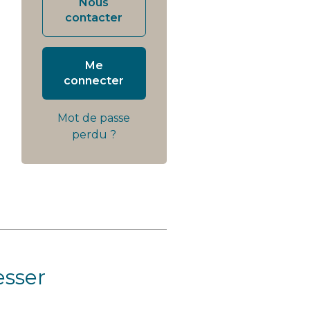
Nous
contacter
Me
connecter
Mot de passe
perdu ?
esser