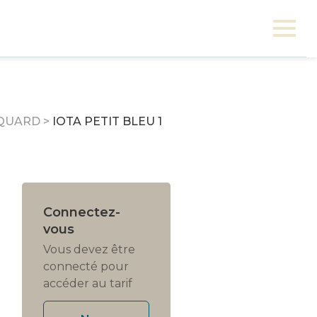
OQUARD
>
IOTA PETIT BLEU 1
Connectez-
vous
Vous devez être
connecté pour
accéder au tarif