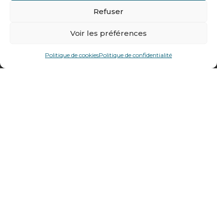
Refuser
478 rue Alexandre Richetta
Voir les préférences
69400
Villefranche sur Saône
Plan d’accès
Politique de cookies
Politique de confidentialité