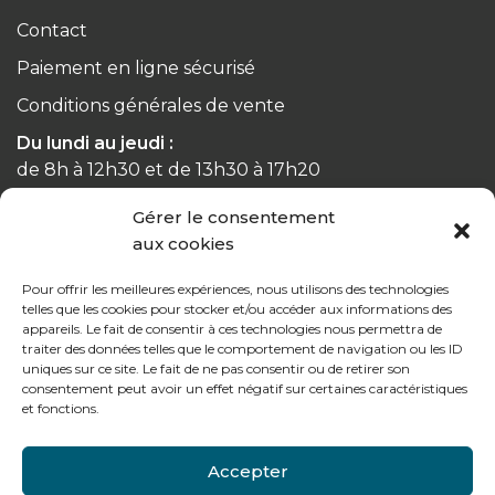
Contact
Paiement en ligne sécurisé
Conditions générales de vente
Du lundi au jeudi :
de 8h à 12h30 et de 13h30 à 17h20
Gérer le consentement
Le vendredi :
aux cookies
de 8h à 12h30 et de 13h30 à 16h
Pour offrir les meilleures expériences, nous utilisons des technologies
telles que les cookies pour stocker et/ou accéder aux informations des
appareils. Le fait de consentir à ces technologies nous permettra de
traiter des données telles que le comportement de navigation ou les ID
Notre gamme pour les particuliers
uniques sur ce site. Le fait de ne pas consentir ou de retirer son
consentement peut avoir un effet négatif sur certaines caractéristiques
et fonctions.
Contactez-nous
Accepter
Tél : + 33 (0)4 74 62 81 44