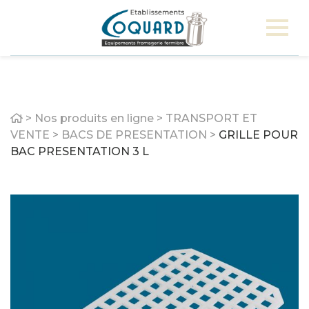
Home
>
Nos produits en ligne
>
TRANSPORT ET
VENTE
>
BACS DE PRESENTATION
>
GRILLE POUR
BAC PRESENTATION 3 L