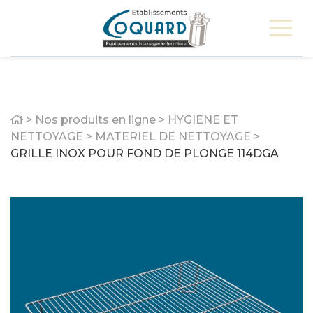
Home
>
Nos produits en ligne
>
HYGIENE ET
NETTOYAGE
>
MATERIEL DE NETTOYAGE
>
GRILLE INOX POUR FOND DE PLONGE 114DGA