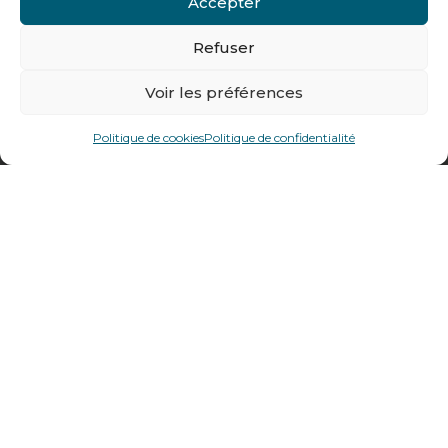
Accepter
Tél : + 33 (0)4 74 62 81 44
Refuser
478 rue Alexandre Richetta
Voir les préférences
69400
Villefranche sur Saône
Politique de cookies
Politique de confidentialité
Plan d’accès