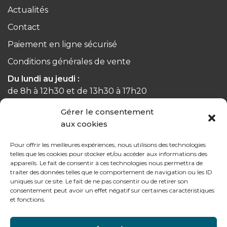
Actualités
Contact
Paiement en ligne sécurisé
Conditions générales de vente
Du lundi au jeudi :
de 8h à 12h30 et de 13h30 à 17h20
Gérer le consentement
Le vendredi :
aux cookies
de 8h à 12h30 et de 13h30 à 16h
Pour offrir les meilleures expériences, nous utilisons des technologies
telles que les cookies pour stocker et/ou accéder aux informations des
appareils. Le fait de consentir à ces technologies nous permettra de
traiter des données telles que le comportement de navigation ou les ID
Notre gamme pour les particuliers
uniques sur ce site. Le fait de ne pas consentir ou de retirer son
consentement peut avoir un effet négatif sur certaines caractéristiques
et fonctions.
Contactez-nous