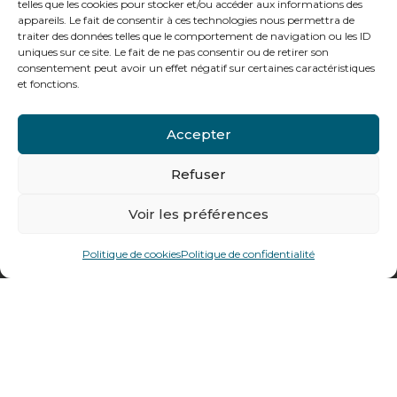
telles que les cookies pour stocker et/ou accéder aux informations des
de 8h à 12h30 et de 13h30 à 16h
appareils. Le fait de consentir à ces technologies nous permettra de
traiter des données telles que le comportement de navigation ou les ID
uniques sur ce site. Le fait de ne pas consentir ou de retirer son
consentement peut avoir un effet négatif sur certaines caractéristiques
et fonctions.
Notre gamme pour les particuliers
Accepter
Contactez-nous
Refuser
Tél : + 33 (0)4 74 62 81 44
Voir les préférences
478 rue Alexandre Richetta
Politique de cookies
Politique de confidentialité
69400
Villefranche sur Saône
Plan d’accès