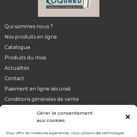
Qui sommes-nous ?
Nos produits en ligne
Catalogue
Produits du mois
Actualités
Contact
Paiement en ligne sécurisé
Conditions générales de vente
Du lundi au jeudi :
Gérer le consentement
de 8h à 12h30 et de 13h30 à 17h20
aux cookies
Le vendredi :
Pour offrir les meilleures expériences, nous utilisons des technologies