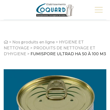
Home
>
Nos produits en ligne
>
HYGIENE ET
NETTOYAGE
>
PRODUITS DE NETTOYAGE ET
D'HYGIENE
>
FUMISPORE ULTRAD HA 50 À 100 M3