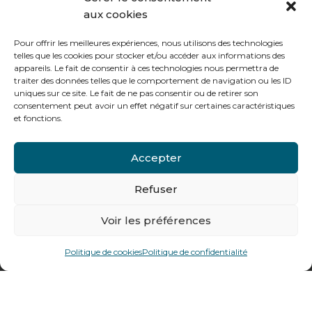
aux cookies
Le vendredi :
de 8h à 12h30 et de 13h30 à 16h
Pour offrir les meilleures expériences, nous utilisons des technologies
telles que les cookies pour stocker et/ou accéder aux informations des
appareils. Le fait de consentir à ces technologies nous permettra de
traiter des données telles que le comportement de navigation ou les ID
uniques sur ce site. Le fait de ne pas consentir ou de retirer son
consentement peut avoir un effet négatif sur certaines caractéristiques
Notre gamme pour les particuliers
et fonctions.
Accepter
Contactez-nous
Tél : + 33 (0)4 74 62 81 44
Refuser
Voir les préférences
478 rue Alexandre Richetta
69400
Villefranche sur Saône
Politique de cookies
Politique de confidentialité
Plan d’accès