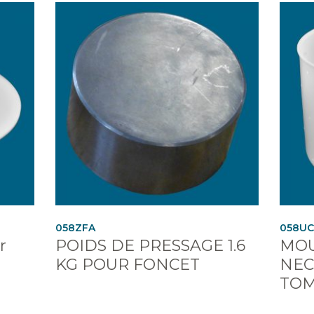
058ZFA
058U
r
POIDS DE PRESSAGE 1.6
MOU
KG POUR FONCET
NEC
TOM