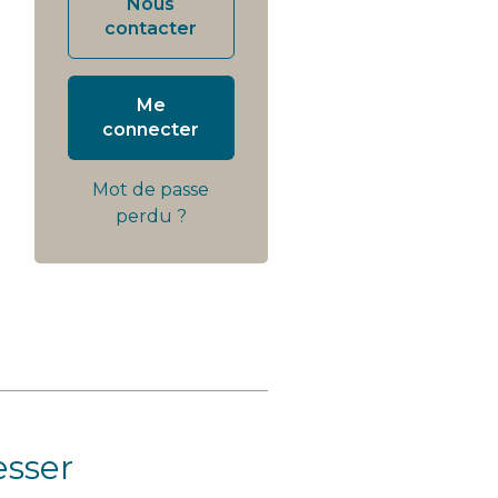
Nous
contacter
Me
connecter
Mot de passe
perdu ?
esser