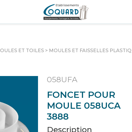
OULES ET TOILES
>
MOULES ET FAISSELLES PLASTI
058UFA
FONCET POUR
MOULE 058UCA
3888
Description