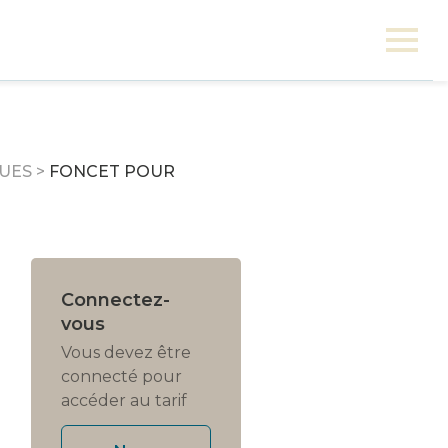
QUES
>
FONCET POUR
Connectez-
vous
Vous devez être
connecté pour
accéder au tarif