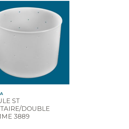
CA
LE ST
TAIRE/DOUBLE
ME 3889