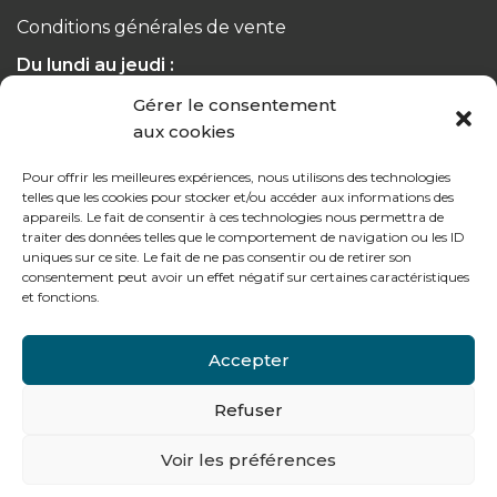
Conditions générales de vente
Du lundi au jeudi :
de 8h à 12h30 et de 13h30 à 17h20
Gérer le consentement
aux cookies
Le vendredi :
de 8h à 12h30 et de 13h30 à 16h
Pour offrir les meilleures expériences, nous utilisons des technologies
telles que les cookies pour stocker et/ou accéder aux informations des
appareils. Le fait de consentir à ces technologies nous permettra de
traiter des données telles que le comportement de navigation ou les ID
uniques sur ce site. Le fait de ne pas consentir ou de retirer son
consentement peut avoir un effet négatif sur certaines caractéristiques
Notre gamme pour les particuliers
et fonctions.
Accepter
Contactez-nous
Refuser
Tél : + 33 (0)4 74 62 81 44
Voir les préférences
478 rue Alexandre Richetta