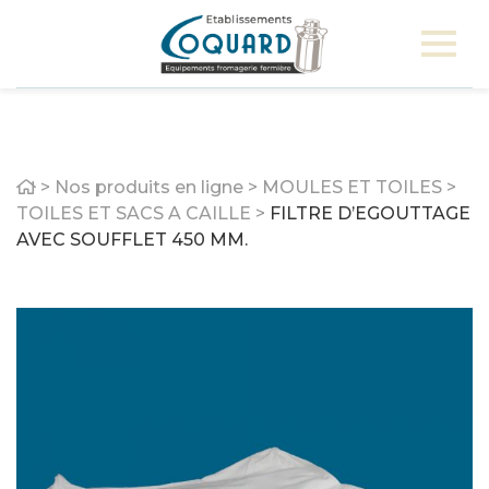
Home
>
Nos produits en ligne
>
MOULES ET TOILES
>
TOILES ET SACS A CAILLE
>
FILTRE D’EGOUTTAGE
AVEC SOUFFLET 450 MM.