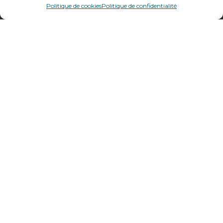
69400
Villefranche sur Saône
Politique de cookies
Politique de confidentialité
Plan d’accès