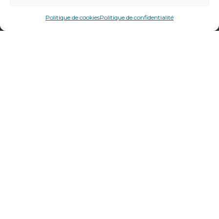
478 rue Alexandre Richetta
69400
Villefranche sur Saône
Politique de cookies
Politique de confidentialité
Plan d’accès