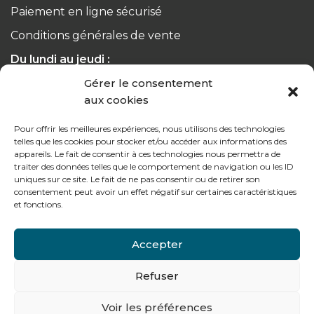
Paiement en ligne sécurisé
Conditions générales de vente
Du lundi au jeudi :
de 8h à 12h30 et de 13h30 à 17h20
Gérer le consentement
aux cookies
Le vendredi :
de 8h à 12h30 et de 13h30 à 16h
Pour offrir les meilleures expériences, nous utilisons des technologies
telles que les cookies pour stocker et/ou accéder aux informations des
appareils. Le fait de consentir à ces technologies nous permettra de
traiter des données telles que le comportement de navigation ou les ID
uniques sur ce site. Le fait de ne pas consentir ou de retirer son
consentement peut avoir un effet négatif sur certaines caractéristiques
Notre gamme pour les particuliers
et fonctions.
Accepter
Contactez-nous
Refuser
Tél : + 33 (0)4 74 62 81 44
Voir les préférences