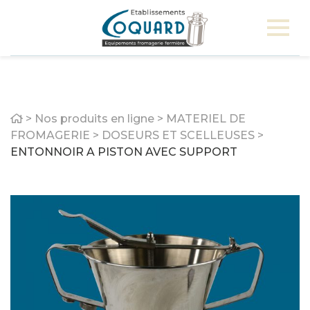
Home
>
Nos produits en ligne
>
MATERIEL DE
FROMAGERIE
>
DOSEURS ET SCELLEUSES
>
ENTONNOIR A PISTON AVEC SUPPORT