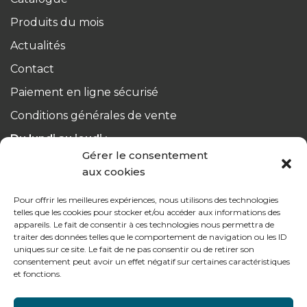
Produits du mois
Actualités
Contact
Paiement en ligne sécurisé
Conditions générales de vente
Du lundi au jeudi :
de 8h à 12h30 et de 13h30 à 17h20
Gérer le consentement
aux cookies
Le vendredi :
Pour offrir les meilleures expériences, nous utilisons des technologies
de 8h à 12h30 et de 13h30 à 16h
telles que les cookies pour stocker et/ou accéder aux informations des
appareils. Le fait de consentir à ces technologies nous permettra de
traiter des données telles que le comportement de navigation ou les ID
uniques sur ce site. Le fait de ne pas consentir ou de retirer son
consentement peut avoir un effet négatif sur certaines caractéristiques
et fonctions.
Notre gamme pour les particuliers