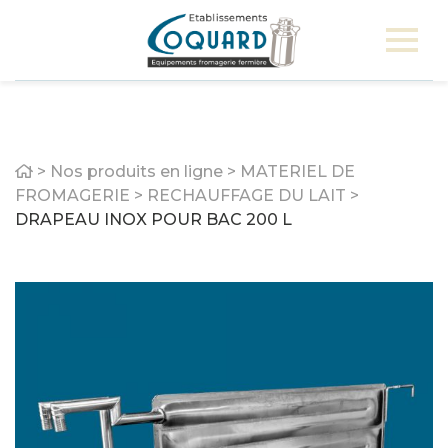
Home
>
Nos produits en ligne
>
MATERIEL DE
FROMAGERIE
>
RECHAUFFAGE DU LAIT
>
DRAPEAU INOX POUR BAC 200 L