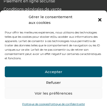
Paiement en ligne sécurisé
Conditions générales de vente
Gérer le consentement
Du lundi au jeudi :
aux cookies
de 8h à 12h30 et de 13h30 à 17h20
Pour offrir les meilleures expériences, nous utilisons des technologies
Le vendredi :
telles que les cookies pour stocker et/ou accéder aux informations des
de 8h à 12h30 et de 13h30 à 16h
appareils. Le fait de consentir à ces technologies nous permettra de
traiter des données telles que le comportement de navigation ou les ID
uniques sur ce site. Le fait de ne pas consentir ou de retirer son
consentement peut avoir un effet négatif sur certaines caractéristiques
et fonctions.
Notre gamme pour les particuliers
Accepter
Refuser
Contactez-nous
Tél : + 33 (0)4 74 62 81 44
Voir les préférences
Politique de cookies
Politique de confidentialité
478 rue Alexandre Richetta