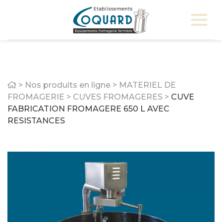
Home
>
Nos produits en ligne
>
MATERIEL DE
FROMAGERIE
>
CUVES FROMAGERES
>
CUVE
FABRICATION FROMAGERE 650 L AVEC
RESISTANCES