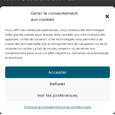
Le vendredi :
Gérer le consentement
de 8h à 12h30 et de 13h30 à 16h
aux cookies
Pour offrir les meilleures expériences, nous utilisons des technologies
telles que les cookies pour stocker et/ou accéder aux informations des
appareils. Le fait de consentir à ces technologies nous permettra de
traiter des données telles que le comportement de navigation ou les ID
Notre gamme pour les particuliers
uniques sur ce site. Le fait de ne pas consentir ou de retirer son
consentement peut avoir un effet négatif sur certaines caractéristiques
et fonctions.
Contactez-nous
Accepter
Tél : + 33 (0)4 74 62 81 44
Refuser
478 rue Alexandre Richetta
69400
Villefranche sur Saône
Voir les préférences
Plan d’accès
Politique de cookies
Politique de confidentialité