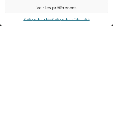
Voir les préférences
478 rue Alexandre Richetta
69400
Villefranche sur Saône
Politique de cookies
Politique de confidentialité
Plan d’accès