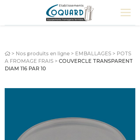
Home
>
Nos produits en ligne
>
EMBALLAGES
>
POTS
A FROMAGE FRAIS
>
COUVERCLE TRANSPARENT
DIAM 116 PAR 10