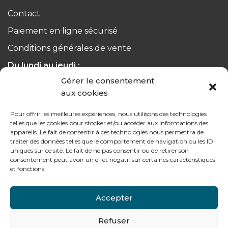
Contact
Paiement en ligne sécurisé
Conditions générales de vente
Du lundi au jeudi :
de 8h à 12h30 et de 13h30 à 17h20
Gérer le consentement
aux cookies
Le vendredi :
de 8h à 12h30 et de 13h30 à 16h
Pour offrir les meilleures expériences, nous utilisons des technologies
telles que les cookies pour stocker et/ou accéder aux informations des
appareils. Le fait de consentir à ces technologies nous permettra de
traiter des données telles que le comportement de navigation ou les ID
uniques sur ce site. Le fait de ne pas consentir ou de retirer son
consentement peut avoir un effet négatif sur certaines caractéristiques
Notre gamme pour les particuliers
et fonctions.
Accepter
Contactez-nous
Refuser
Tél : + 33 (0)4 74 62 81 44