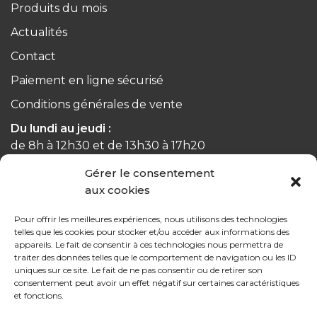
Produits du mois
Actualités
Contact
Paiement en ligne sécurisé
Conditions générales de vente
Du lundi au jeudi :
de 8h à 12h30 et de 13h30 à 17h20
Gérer le consentement
Le vendredi :
aux cookies
de 8h à 12h30 et de 13h30 à 16h
Pour offrir les meilleures expériences, nous utilisons des technologies
telles que les cookies pour stocker et/ou accéder aux informations des
appareils. Le fait de consentir à ces technologies nous permettra de
traiter des données telles que le comportement de navigation ou les ID
uniques sur ce site. Le fait de ne pas consentir ou de retirer son
Notre gamme pour les particuliers
consentement peut avoir un effet négatif sur certaines caractéristiques
et fonctions.