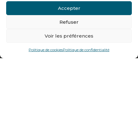
Contactez-nous
Accepter
Tél : + 33 (0)4 74 62 81 44
Refuser
478 rue Alexandre Richetta
Voir les préférences
69400
Villefranche sur Saône
Politique de cookies
Politique de confidentialité
Plan d’accès