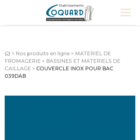
Home
>
Nos produits en ligne
>
MATERIEL DE
FROMAGERIE
>
BASSINES ET MATERIELS DE
CAILLAGE
>
COUVERCLE INOX POUR BAC
039DAB