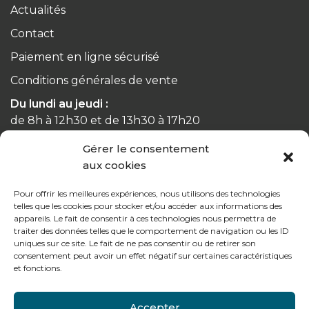
Actualités
Contact
Paiement en ligne sécurisé
Conditions générales de vente
Du lundi au jeudi :
de 8h à 12h30 et de 13h30 à 17h20
Gérer le consentement
Le vendredi :
aux cookies
de 8h à 12h30 et de 13h30 à 16h
Pour offrir les meilleures expériences, nous utilisons des technologies
telles que les cookies pour stocker et/ou accéder aux informations des
appareils. Le fait de consentir à ces technologies nous permettra de
traiter des données telles que le comportement de navigation ou les ID
Notre gamme pour les particuliers
uniques sur ce site. Le fait de ne pas consentir ou de retirer son
consentement peut avoir un effet négatif sur certaines caractéristiques
et fonctions.
Contactez-nous
Accepter