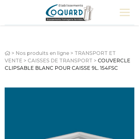
Home
>
Nos produits en ligne
>
TRANSPORT ET
VENTE
>
CAISSES DE TRANSPORT
>
COUVERCLE
CLIPSABLE BLANC POUR CAISSE 9L. 154FSC