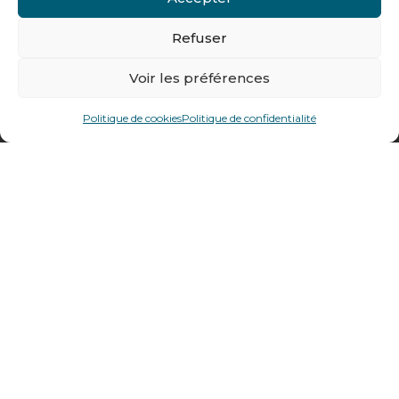
Tél : + 33 (0)4 74 62 81 44
Refuser
478 rue Alexandre Richetta
Voir les préférences
69400
Villefranche sur Saône
Politique de cookies
Politique de confidentialité
Plan d’accès