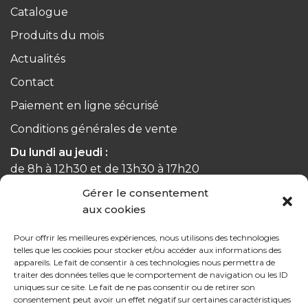
Catalogue
Produits du mois
Actualités
Contact
Paiement en ligne sécurisé
Conditions générales de vente
Du lundi au jeudi :
de 8h à 12h30 et de 13h30 à 17h20
Gérer le consentement
Le vendredi :
aux cookies
de 8h à 12h30 et de 13h30 à 16h
Pour offrir les meilleures expériences, nous utilisons des technologies
telles que les cookies pour stocker et/ou accéder aux informations des
appareils. Le fait de consentir à ces technologies nous permettra de
traiter des données telles que le comportement de navigation ou les ID
uniques sur ce site. Le fait de ne pas consentir ou de retirer son
Notre gamme pour les particuliers
consentement peut avoir un effet négatif sur certaines caractéristiques