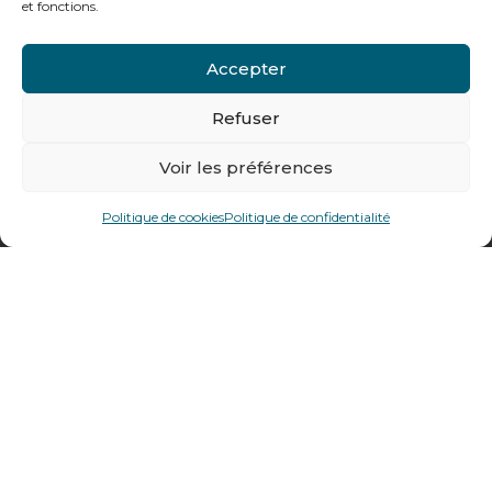
et fonctions.
Contactez-nous
Accepter
Tél : + 33 (0)4 74 62 81 44
Refuser
478 rue Alexandre Richetta
Voir les préférences
69400
Villefranche sur Saône
Politique de cookies
Politique de confidentialité
Plan d’accès