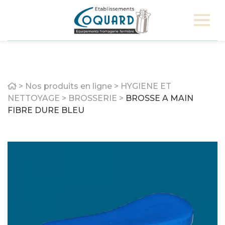
Home
>
Nos produits en ligne
>
HYGIENE ET
NETTOYAGE
>
BROSSERIE
>
BROSSE A MAIN
FIBRE DURE BLEU