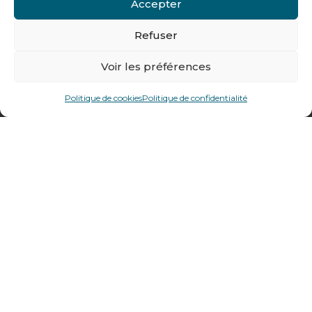
Accepter
Tél : + 33 (0)4 74 62 81 44
Refuser
478 rue Alexandre Richetta
Voir les préférences
69400
Villefranche sur Saône
Politique de cookies
Politique de confidentialité
Plan d’accès