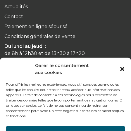
Actualités
Contact
Paiement en ligne sécurisé
Conditions générales de vente
Du lundi au jeudi :
de 8h à 12h30 et de 13h30 à 17h20
Gérer le consentement
Le vendredi :
aux cookies
de 8h à 12h30 et de 13h30 à 16h
Pour offrir les meilleures expériences, nous utilisons des technologies
telles que les cookies pour stocker et/ou accéder aux informations des
appareils. Le fait de consentir à ces technologies nous permettra de
traiter des données telles que le comportement de navigation ou les ID
uniques sur ce site. Le fait de ne pas consentir ou de retirer son
Notre gamme pour les particuliers
consentement peut avoir un effet négatif sur certaines caractéristiques
et fonctions.
Contactez-nous