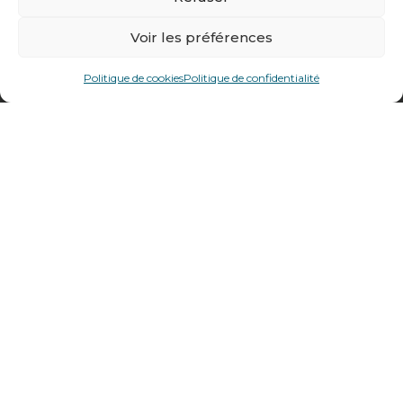
478 rue Alexandre Richetta
Voir les préférences
69400
Villefranche sur Saône
Plan d’accès
Politique de cookies
Politique de confidentialité