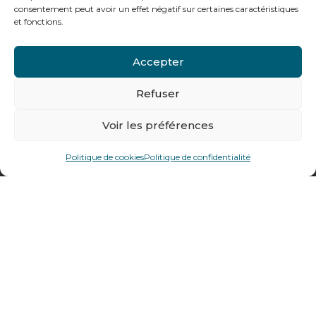
Notre gamme pour les particuliers
consentement peut avoir un effet négatif sur certaines caractéristiques
et fonctions.
Contactez-nous
Accepter
Tél : + 33 (0)4 74 62 81 44
Refuser
478 rue Alexandre Richetta
Voir les préférences
69400
Villefranche sur Saône
Politique de cookies
Politique de confidentialité
Plan d’accès