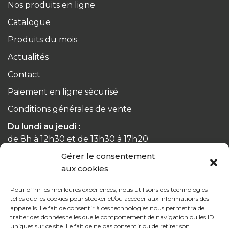
Nos produits en ligne
Catalogue
Produits du mois
Actualités
Contact
Paiement en ligne sécurisé
Conditions générales de vente
Du lundi au jeudi :
de 8h à 12h30 et de 13h30 à 17h20
Gérer le consentement
Le vendredi :
aux cookies
de 8h à 12h30 et de 13h30 à 16h
Pour offrir les meilleures expériences, nous utilisons des technologies
telles que les cookies pour stocker et/ou accéder aux informations des
appareils. Le fait de consentir à ces technologies nous permettra de
traiter des données telles que le comportement de navigation ou les ID
uniques sur ce site. Le fait de ne pas consentir ou de retirer son