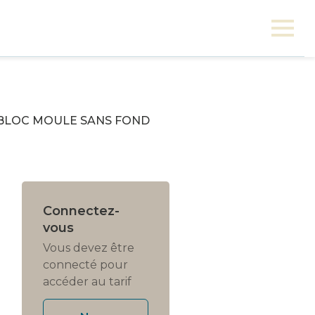
BLOC MOULE SANS FOND
Connectez-
vous
Vous devez être
connecté pour
accéder au tarif