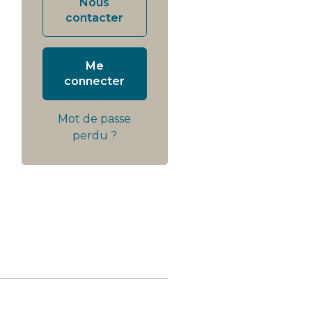
Nous
contacter
Me
connecter
Mot de passe
perdu ?