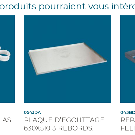
produits pourraient vous intér
054JDA
043B
LAS.
PLAQUE D’EGOUTTAGE
REP
630X510 3 REBORDS.
FEL