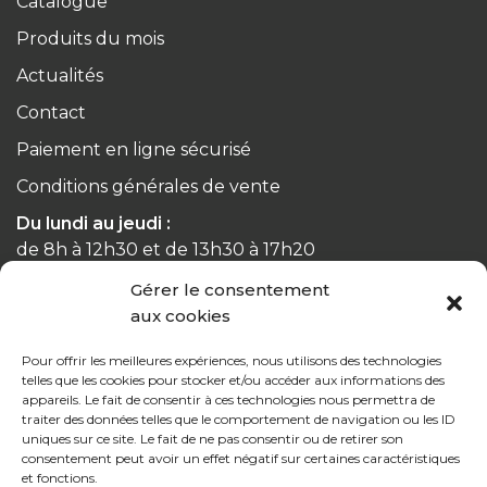
Catalogue
Produits du mois
Actualités
Contact
Paiement en ligne sécurisé
Conditions générales de vente
Du lundi au jeudi :
de 8h à 12h30 et de 13h30 à 17h20
Gérer le consentement
Le vendredi :
aux cookies
de 8h à 12h30 et de 13h30 à 16h
Pour offrir les meilleures expériences, nous utilisons des technologies
telles que les cookies pour stocker et/ou accéder aux informations des
appareils. Le fait de consentir à ces technologies nous permettra de
traiter des données telles que le comportement de navigation ou les ID
uniques sur ce site. Le fait de ne pas consentir ou de retirer son
Notre gamme pour les particuliers
consentement peut avoir un effet négatif sur certaines caractéristiques
et fonctions.