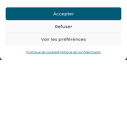
Contactez-nous
Accepter
Tél : + 33 (0)4 74 62 81 44
Refuser
478 rue Alexandre Richetta
Voir les préférences
69400
Villefranche sur Saône
Politique de cookies
Politique de confidentialité
Plan d’accès