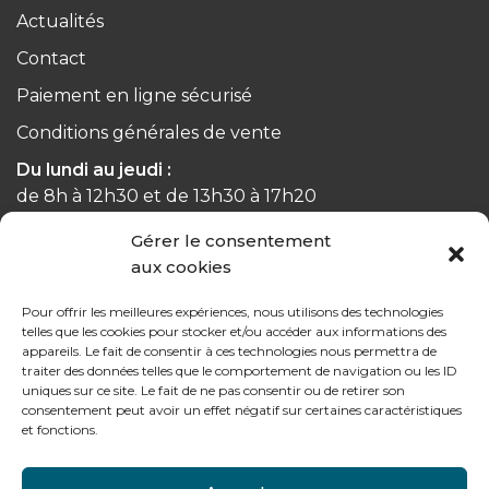
Actualités
Contact
Paiement en ligne sécurisé
Conditions générales de vente
Du lundi au jeudi :
de 8h à 12h30 et de 13h30 à 17h20
Gérer le consentement
Le vendredi :
aux cookies
de 8h à 12h30 et de 13h30 à 16h
Pour offrir les meilleures expériences, nous utilisons des technologies
telles que les cookies pour stocker et/ou accéder aux informations des
appareils. Le fait de consentir à ces technologies nous permettra de
traiter des données telles que le comportement de navigation ou les ID
Notre gamme pour les particuliers
uniques sur ce site. Le fait de ne pas consentir ou de retirer son
consentement peut avoir un effet négatif sur certaines caractéristiques
et fonctions.
Contactez-nous