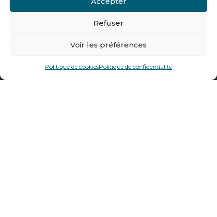
Accepter
Tél : + 33 (0)4 74 62 81 44
Refuser
478 rue Alexandre Richetta
Voir les préférences
69400
Villefranche sur Saône
Politique de cookies
Politique de confidentialité
Plan d’accès