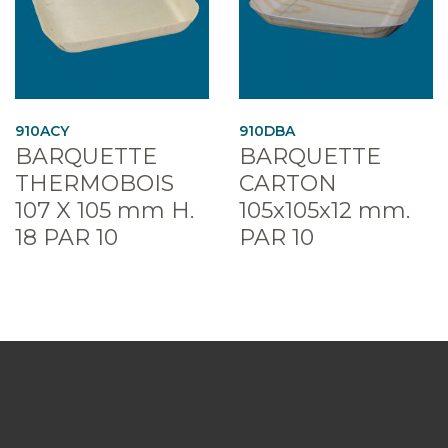
910ACY
910DBA
BARQUETTE
BARQUETTE
THERMOBOIS
CARTON
107 X 105 mm H.
105x105x12 mm.
18 PAR 10
PAR 10