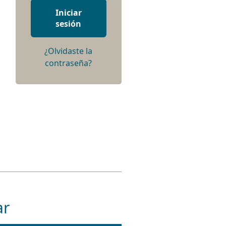
Iniciar
sesión
¿Olvidaste la
contraseña?
ar