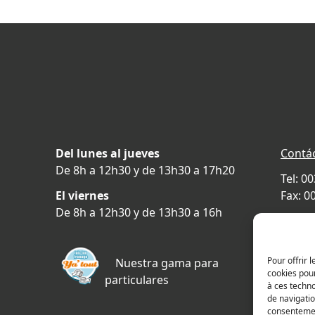
Del lunes al jueves
Contá
De 8h a 12h30 y de 13h30 a 17h20
Tel: 0
El viernes
Fax: 0
De 8h a 12h30 y de 13h30 a 16h
478 ru
69400 
FRAN
Pour offrir 
Nuestra gama para
cookies pour
particulares
Plano 
à ces techn
de navigatio
consentement