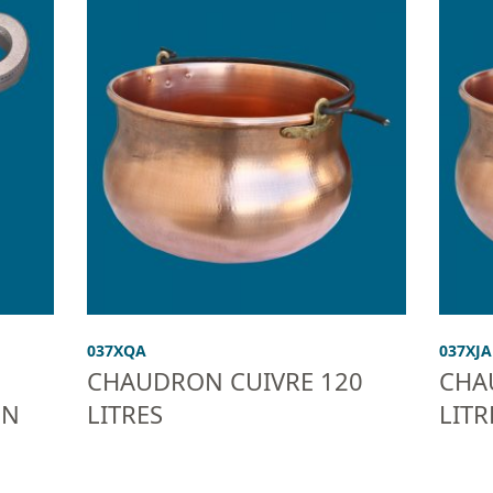
037XQA
037XJA
CHAUDRON CUIVRE 120
CHA
ON
LITRES
LITR