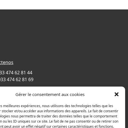
ctenos
033 474 62 81 44
033 474 62 81 69
e Alexandre Richetta
Gérer le consentement aux cookies
Villefranche sur Saône
CE
les meilleures expériences, nous utilisons des technologies telles que les
 stocker et/ou accéder aux informations des appareils. Le fait de consentir
de accesso
ologies nous permettra de traiter des données telles que le comportement
n ou les ID uniques sur ce site. Le fait de ne pas consentir ou de retirer son
 peut avoir un effet négatif sur certaines caractéristiques et fonctions.