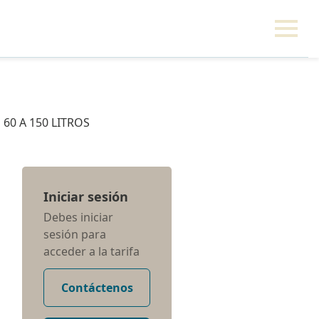
60 A 150 LITROS
Iniciar sesión
Debes iniciar
sesión para
acceder a la tarifa
Contáctenos