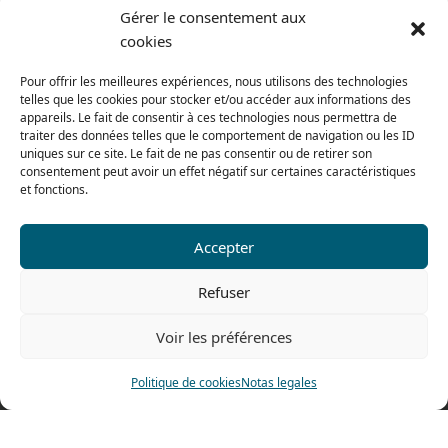
Gérer le consentement aux
Condiciones generales de venta
cookies
Del lunes al jueves
De 8h a 12h30 y de 13h30 a 17h20
Pour offrir les meilleures expériences, nous utilisons des technologies
telles que les cookies pour stocker et/ou accéder aux informations des
El viernes
appareils. Le fait de consentir à ces technologies nous permettra de
traiter des données telles que le comportement de navigation ou les ID
De 8h a 12h30 y de 13h30 a 16h
uniques sur ce site. Le fait de ne pas consentir ou de retirer son
consentement peut avoir un effet négatif sur certaines caractéristiques
et fonctions.
Nuestra gama para particulares
Accepter
Contáctenos
Refuser
Tel: 0033 474 62 81 44
Voir les préférences
Fax: 0033 474 62 81 69
478 rue Alexandre Richetta
Politique de cookies
Notas legales
69400 Villefranche sur Saône
FRANCE