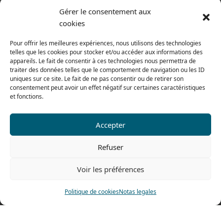
Gérer le consentement aux
Condiciones generales de venta
cookies
Del lunes al jueves
De 8h a 12h30 y de 13h30 a 17h20
Pour offrir les meilleures expériences, nous utilisons des technologies
telles que les cookies pour stocker et/ou accéder aux informations des
El viernes
appareils. Le fait de consentir à ces technologies nous permettra de
traiter des données telles que le comportement de navigation ou les ID
De 8h a 12h30 y de 13h30 a 16h
uniques sur ce site. Le fait de ne pas consentir ou de retirer son
consentement peut avoir un effet négatif sur certaines caractéristiques
et fonctions.
Nuestra gama para particulares
Accepter
Contáctenos
Refuser
Tel: 0033 474 62 81 44
Voir les préférences
Fax: 0033 474 62 81 69
478 rue Alexandre Richetta
Politique de cookies
Notas legales
69400 Villefranche sur Saône
FRANCE