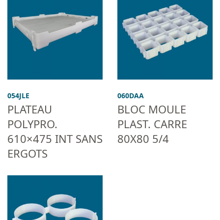
054JLE
060DAA
PLATEAU
BLOC MOULE
POLYPRO.
PLAST. CARRE
610×475 INT SANS
80X80 5/4
ERGOTS