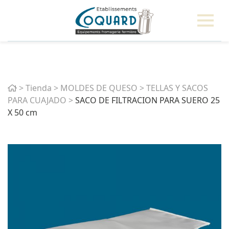
Home
>
Tienda
>
MOLDES DE QUESO
>
TELLAS Y SACOS
PARA CUAJADO
>
SACO DE FILTRACION PARA SUERO 25
X 50 cm