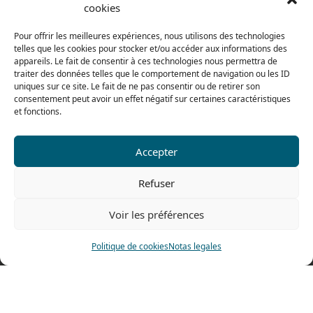
De 8h a 12h30 y de 13h30 a 17h20
cookies
El viernes
Pour offrir les meilleures expériences, nous utilisons des technologies
De 8h a 12h30 y de 13h30 a 16h
telles que les cookies pour stocker et/ou accéder aux informations des
appareils. Le fait de consentir à ces technologies nous permettra de
traiter des données telles que le comportement de navigation ou les ID
uniques sur ce site. Le fait de ne pas consentir ou de retirer son
Nuestra gama para particulares
consentement peut avoir un effet négatif sur certaines caractéristiques
et fonctions.
Contáctenos
Accepter
Tel: 0033 474 62 81 44
Refuser
Fax: 0033 474 62 81 69
Voir les préférences
478 rue Alexandre Richetta
69400 Villefranche sur Saône
Politique de cookies
Notas legales
FRANCE
Plano de accesso