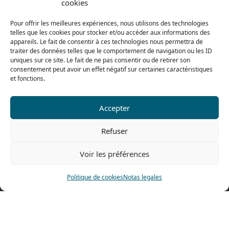
cookies
Del lunes al jueves
De 8h a 12h30 y de 13h30 a 17h20
Pour offrir les meilleures expériences, nous utilisons des technologies
telles que les cookies pour stocker et/ou accéder aux informations des
El viernes
appareils. Le fait de consentir à ces technologies nous permettra de
De 8h a 12h30 y de 13h30 a 16h
traiter des données telles que le comportement de navigation ou les ID
uniques sur ce site. Le fait de ne pas consentir ou de retirer son
consentement peut avoir un effet négatif sur certaines caractéristiques
et fonctions.
Nuestra gama para particulares
Accepter
Contáctenos
Refuser
Tel: 0033 474 62 81 44
Voir les préférences
Fax: 0033 474 62 81 69
478 rue Alexandre Richetta
Politique de cookies
Notas legales
69400 Villefranche sur Saône
FRANCE
Plano de accesso