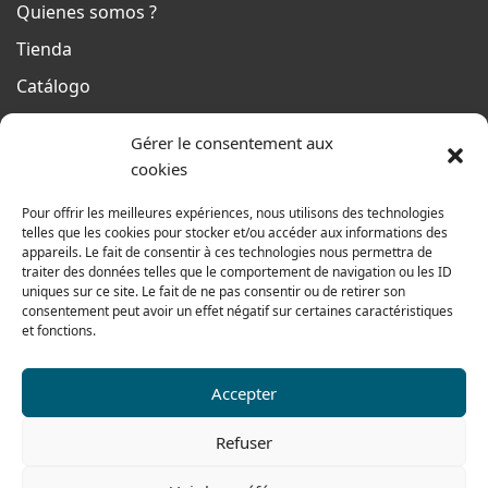
Quienes somos ?
Tienda
Catálogo
Pago seguro en línea
Gérer le consentement aux
Condiciones generales de venta
cookies
Del lunes al jueves
Pour offrir les meilleures expériences, nous utilisons des technologies
De 8h a 12h30 y de 13h30 a 17h20
telles que les cookies pour stocker et/ou accéder aux informations des
appareils. Le fait de consentir à ces technologies nous permettra de
El viernes
traiter des données telles que le comportement de navigation ou les ID
De 8h a 12h30 y de 13h30 a 16h
uniques sur ce site. Le fait de ne pas consentir ou de retirer son
consentement peut avoir un effet négatif sur certaines caractéristiques
et fonctions.
Nuestra gama para particulares
Accepter
Refuser
Contáctenos
Tel: 0033 474 62 81 44