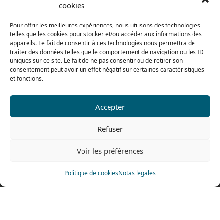
cookies
Del lunes al jueves
De 8h a 12h30 y de 13h30 a 17h20
Pour offrir les meilleures expériences, nous utilisons des technologies
telles que les cookies pour stocker et/ou accéder aux informations des
El viernes
appareils. Le fait de consentir à ces technologies nous permettra de
traiter des données telles que le comportement de navigation ou les ID
De 8h a 12h30 y de 13h30 a 16h
uniques sur ce site. Le fait de ne pas consentir ou de retirer son
consentement peut avoir un effet négatif sur certaines caractéristiques
et fonctions.
Nuestra gama para particulares
Accepter
Contáctenos
Refuser
Tel: 0033 474 62 81 44
Voir les préférences
Fax: 0033 474 62 81 69
478 rue Alexandre Richetta
Politique de cookies
Notas legales
69400 Villefranche sur Saône
FRANCE
Plano de accesso