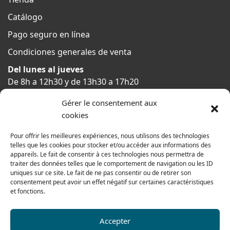
Catálogo
Pago seguro en línea
Condiciones generales de venta
Del lunes al jueves
De 8h a 12h30 y de 13h30 a 17h20
El viernes
Gérer le consentement aux
De 8h a 12h30 y de 13h30 a 16h
cookies
Pour offrir les meilleures expériences, nous utilisons des technologies
telles que les cookies pour stocker et/ou accéder aux informations des
Nuestra gama para particulares
appareils. Le fait de consentir à ces technologies nous permettra de
traiter des données telles que le comportement de navigation ou les ID
uniques sur ce site. Le fait de ne pas consentir ou de retirer son
consentement peut avoir un effet négatif sur certaines caractéristiques
Contáctenos
et fonctions.
Tel: 0033 474 62 81 44
Fax: 0033 474 62 81 69
Accepter