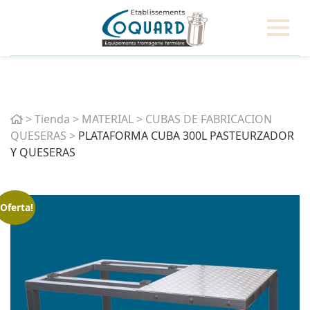
Home
>
Tienda
>
MATERIAL
>
CUBAS DE FABRICACION
QUESERAS
>
PLATAFORMA CUBA 300L PASTEURZADOR
Y QUESERAS
¡Oferta!