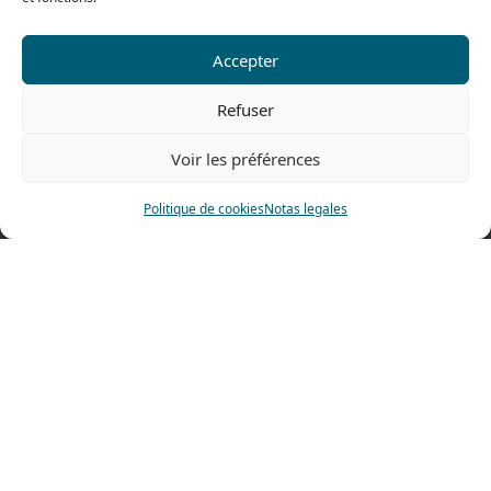
Contáctenos
Accepter
Tel: 0033 474 62 81 44
Fax: 0033 474 62 81 69
Refuser
478 rue Alexandre Richetta
Voir les préférences
69400 Villefranche sur Saône
FRANCE
Politique de cookies
Notas legales
Plano de accesso