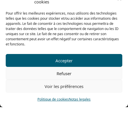
cookies
Del lunes al jueves
De 8h a 12h30 y de 13h30 a 17h20
Pour offrir les meilleures expériences, nous utilisons des technologies
telles que les cookies pour stocker et/ou accéder aux informations des
El viernes
appareils. Le fait de consentir à ces technologies nous permettra de
De 8h a 12h30 y de 13h30 a 16h
traiter des données telles que le comportement de navigation ou les ID
uniques sur ce site. Le fait de ne pas consentir ou de retirer son
consentement peut avoir un effet négatif sur certaines caractéristiques
et fonctions.
Nuestra gama para particulares
Accepter
Contáctenos
Refuser
Tel: 0033 474 62 81 44
Voir les préférences
Fax: 0033 474 62 81 69
478 rue Alexandre Richetta
Politique de cookies
Notas legales
69400 Villefranche sur Saône
FRANCE
Plano de accesso