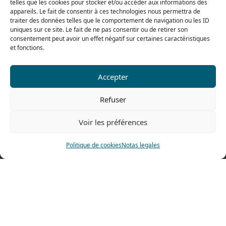
telles que les cookies pour stocker et/ou accéder aux informations des
El viernes
appareils. Le fait de consentir à ces technologies nous permettra de
De 8h a 12h30 y de 13h30 a 16h
traiter des données telles que le comportement de navigation ou les ID
uniques sur ce site. Le fait de ne pas consentir ou de retirer son
consentement peut avoir un effet négatif sur certaines caractéristiques
et fonctions.
Nuestra gama para particulares
Accepter
Contáctenos
Refuser
Tel: 0033 474 62 81 44
Fax: 0033 474 62 81 69
Voir les préférences
478 rue Alexandre Richetta
Politique de cookies
Notas legales
69400 Villefranche sur Saône
FRANCE
Plano de accesso