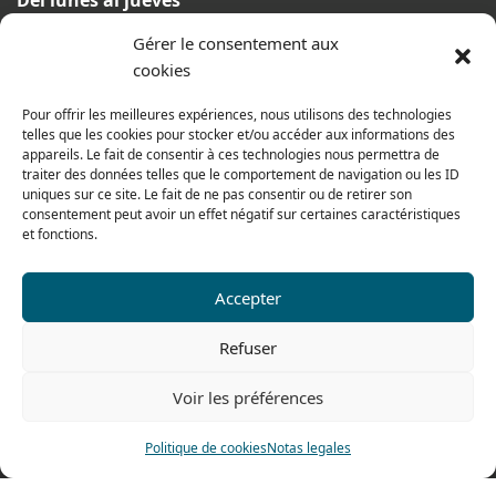
Del lunes al jueves
De 8h a 12h30 y de 13h30 a 17h20
Gérer le consentement aux
El viernes
cookies
De 8h a 12h30 y de 13h30 a 16h
Pour offrir les meilleures expériences, nous utilisons des technologies
telles que les cookies pour stocker et/ou accéder aux informations des
appareils. Le fait de consentir à ces technologies nous permettra de
Nuestra gama para particulares
traiter des données telles que le comportement de navigation ou les ID
uniques sur ce site. Le fait de ne pas consentir ou de retirer son
consentement peut avoir un effet négatif sur certaines caractéristiques
et fonctions.
Contáctenos
Tel: 0033 474 62 81 44
Accepter
Fax: 0033 474 62 81 69
Refuser
478 rue Alexandre Richetta
69400 Villefranche sur Saône
Voir les préférences
FRANCE
Politique de cookies
Notas legales
Plano de accesso