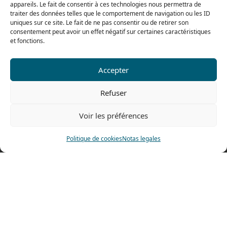
appareils. Le fait de consentir à ces technologies nous permettra de
De 8h a 12h30 y de 13h30 a 16h
traiter des données telles que le comportement de navigation ou les ID
uniques sur ce site. Le fait de ne pas consentir ou de retirer son
consentement peut avoir un effet négatif sur certaines caractéristiques
et fonctions.
Nuestra gama para particulares
Accepter
Contáctenos
Refuser
Tel: 0033 474 62 81 44
Fax: 0033 474 62 81 69
Voir les préférences
478 rue Alexandre Richetta
Politique de cookies
Notas legales
69400 Villefranche sur Saône
FRANCE
Plano de accesso