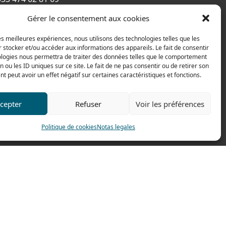
e Alexandre Richetta
Gérer le consentement aux cookies
Villefranche sur Saône
les meilleures expériences, nous utilisons des technologies telles que les
CE
 stocker et/ou accéder aux informations des appareils. Le fait de consentir
ologies nous permettra de traiter des données telles que le comportement
de accesso
n ou les ID uniques sur ce site. Le fait de ne pas consentir ou de retirer son
 peut avoir un effet négatif sur certaines caractéristiques et fonctions.
cepter
Refuser
Voir les préférences
Politique de cookies
Notas legales
Fait par
Pilot’In