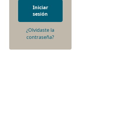
Iniciar
sesión
¿Olvidaste la
o
contraseña?