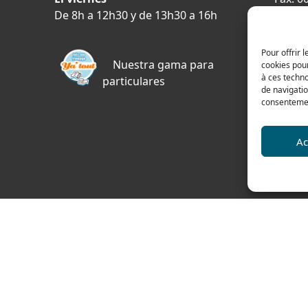
De 8h a 12h30 y de 13h30 a 16h
478 ru
69400 
Pour offrir 
FRAN
Nuestra gama para
cookies pour
à ces techn
particulares
Plano 
de navigatio
consentement
a
Ac
es